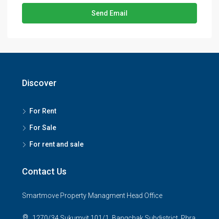
Send Email
Discover
For Rent
For Sale
For rent and sale
Contact Us
Smartmove Property Managment Head Office
1270/34 Sukumvit 101/1, Bangchak Subdistrict, Phra