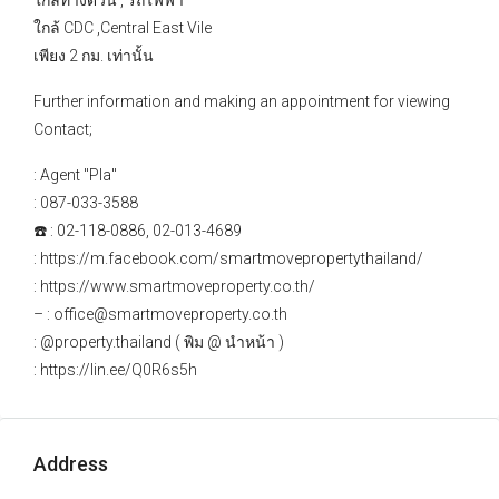
ใกล้ทางด่วน , รถไฟฟ้า
ใกล้ CDC ,Central East Vile
เพียง 2 กม. เท่านั้น
Further information and making an appointment for viewing
Contact;
: Agent "Pla"
: 087-033-3588
☎️ : 02-118-0886, 02-013-4689
: https://m.facebook.com/smartmovepropertythailand/
: https://www.smartmoveproperty.co.th/
– : office@smartmoveproperty.co.th
: @property.thailand ( พิม @ นำหน้า )
: https://lin.ee/Q0R6s5h
Address