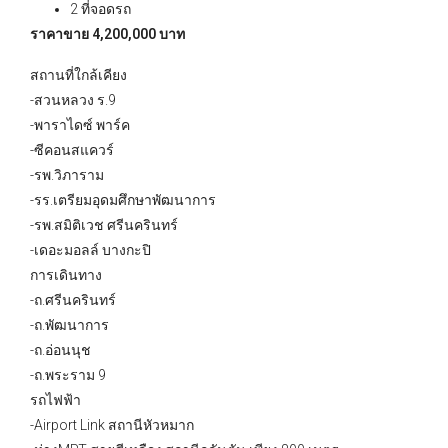
2 ที่จอดรถ
ราคาขาย 4,200,000 บาท
สถานที่ใกล้เคียง
-สวนหลวง ร.9
-พาราไดซ์ พาร์ค
-ซีคอนสแควร์
-รพ.วิภาราม
-รร.เตรียมอุดมศึกษาพัฒนาการ
-รพ.สมิติเวช ศรีนครินทร์
-เดอะมอลล์ บางกะปิ
การเดินทาง
-ถ.ศรีนครินทร์
-ถ.พัฒนาการ
-ถ.อ่อนนุช
-ถ.พระราม 9
รถไฟฟ้า
-Airport Link สถานีหัวหมาก