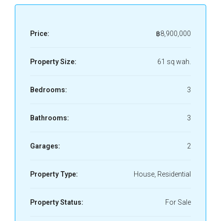
Price:
฿8,900,000
Property Size:
61 sq wah.
Bedrooms:
3
Bathrooms:
3
Garages:
2
Property Type:
House, Residential
Property Status:
For Sale