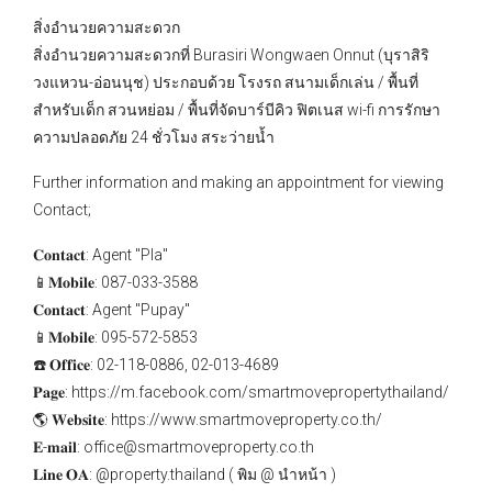
สิ่งอำนวยความสะดวก
สิ่งอำนวยความสะดวกที่ Burasiri Wongwaen Onnut (บุราสิริ
วงแหวน-อ่อนนุช) ประกอบด้วย โรงรถ สนามเด็กเล่น / พื้นที่
สำหรับเด็ก สวนหย่อม / พื้นที่จัดบาร์บีคิว ฟิตเนส wi-fi การรักษา
ความปลอดภัย 24 ชั่วโมง สระว่ายน้ำ
Further information and making an appointment for viewing
Contact;
𝐂𝐨𝐧𝐭𝐚𝐜𝐭: Agent "Pla"
📱𝐌𝐨𝐛𝐢𝐥𝐞: 087-033-3588
𝐂𝐨𝐧𝐭𝐚𝐜𝐭: Agent "Pupay"
📱𝐌𝐨𝐛𝐢𝐥𝐞: 095-572-5853
☎️ 𝐎𝐟𝐟𝐢𝐜𝐞: 02-118-0886, 02-013-4689
𝐏𝐚𝐠𝐞: https://m.facebook.com/smartmovepropertythailand/
🌎 𝐖𝐞𝐛𝐬𝐢𝐭𝐞: https://www.smartmoveproperty.co.th/
𝐄-𝐦𝐚𝐢𝐥: office@smartmoveproperty.co.th
𝐋𝐢𝐧𝐞 𝐎𝐀: @property.thailand ( พิม @ นำหน้า )