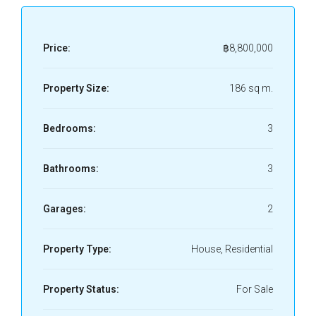
Price:
฿8,800,000
Property Size:
186 sq m.
Bedrooms:
3
Bathrooms:
3
Garages:
2
Property Type:
House, Residential
Property Status:
For Sale