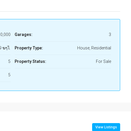
0,000
Garages:
3
9 ฆๆไ.
Property Type:
House, Residential
5
Property Status:
For Sale
5
View Listings