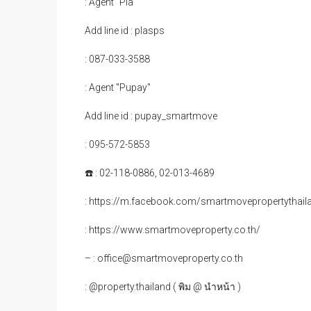
: Agent "Pla"
Add line id : plasps
: 087-033-3588
: Agent "Pupay"
Add line id : pupay_smartmove
: 095-572-5853
☎️ : 02-118-0886, 02-013-4689
: https://m.facebook.com/smartmovepropertythail
: https://www.smartmoveproperty.co.th/
– : office@smartmoveproperty.co.th
: @property.thailand ( พิม @ นำหน้า )