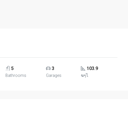
5
3
103.9
Bathrooms
Garages
ฆๆไ.