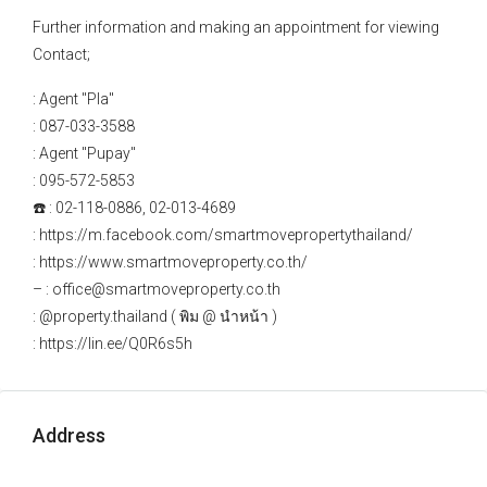
Further information and making an appointment for viewing
Contact;
: Agent "Pla"
: 087-033-3588
: Agent "Pupay"
: 095-572-5853
☎️ : 02-118-0886, 02-013-4689
: https://m.facebook.com/smartmovepropertythailand/
: https://www.smartmoveproperty.co.th/
– : office@smartmoveproperty.co.th
: @property.thailand ( พิม @ นำหน้า )
: https://lin.ee/Q0R6s5h
Address