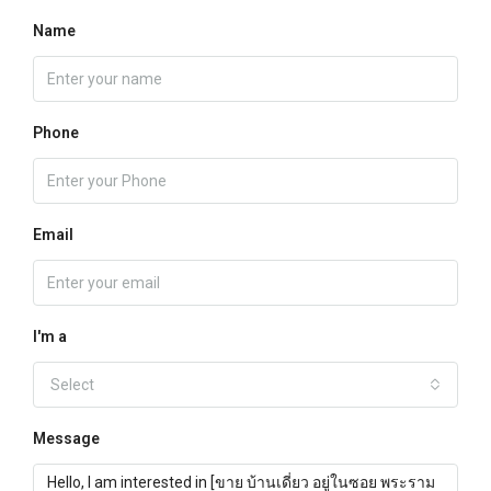
Name
Phone
Email
I'm a
Select
Message