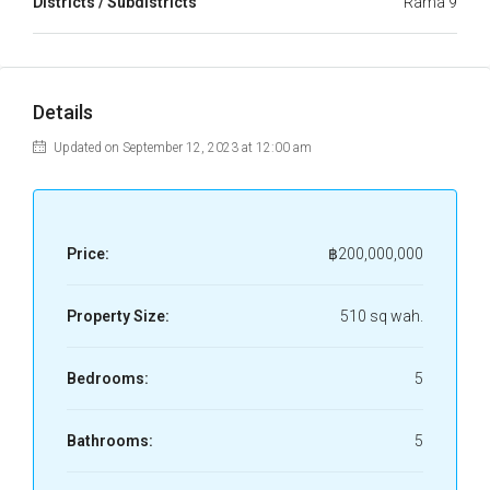
Districts / Subdistricts
Rama 9
Details
Updated on September 12, 2023 at 12:00 am
Price:
฿200,000,000
Property Size:
510 sq wah.
Bedrooms:
5
Bathrooms:
5