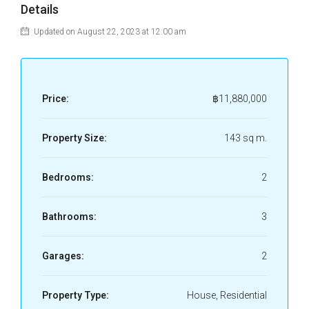
Details
Updated on August 22, 2023 at 12:00 am
Price:
฿11,880,000
Property Size:
143 sq m.
Bedrooms:
2
Bathrooms:
3
Garages:
2
Property Type:
House, Residential