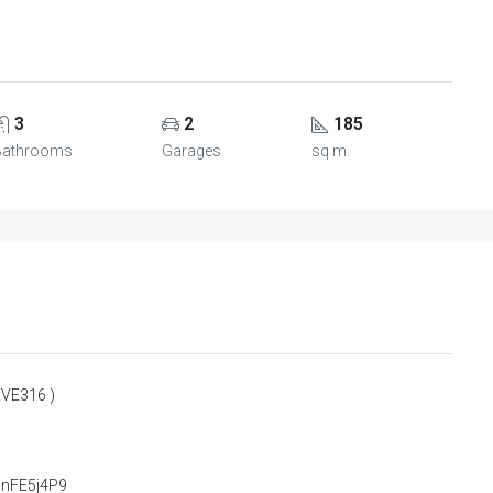
3
2
185
Bathrooms
Garages
sq m.
EVE316 )
cnFE5j4P9