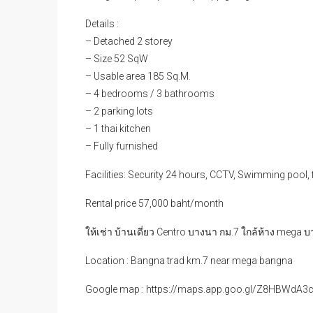
Details :
– Detached 2 storey
– Size 52 SqW
– Usable area 185 Sq.M.
– 4 bedrooms / 3 bathrooms
– 2 parking lots
– 1 thai kitchen
– Fully furnished
Facilities: Security 24 hours, CCTV, Swimming pool, 
Rental price 57,000 baht/month
ให้เช่า บ้านเดี่ยว Centro บางนา กม.7 ใกล้ห้าง mega
Location : Bangna trad km.7 near mega bangna
Google map : https://maps.app.goo.gl/Z8HBWdA3