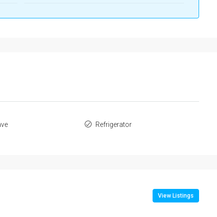
ave
Refrigerator
View Listings