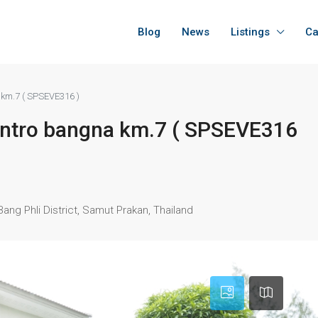
Blog
News
Listings
Ca
 km.7 ( SPSEVE316 )
entro bangna km.7 ( SPSEVE316
ng Phli District, Samut Prakan, Thailand