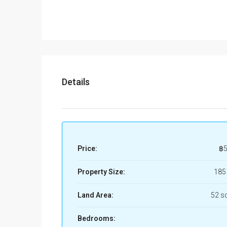
Details
Price:
฿5
Property Size:
185
Land Area:
52 s
Bedrooms: