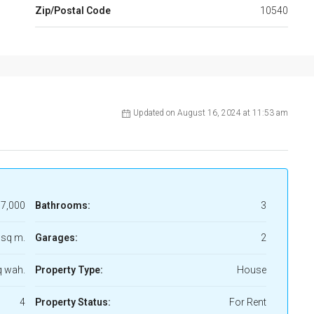
Zip/Postal Code
10540
Updated on August 16, 2024 at 11:53 am
7,000
Bathrooms:
3
 sq m.
Garages:
2
q wah.
Property Type:
House
4
Property Status:
For Rent