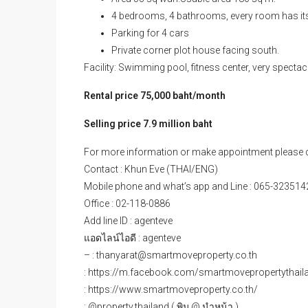
4 bedrooms, 4 bathrooms, every room has i
Parking for 4 cars
Private corner plot house facing south.
Facility: Swimming pool, fitness center, very spectac
Rental price 75,000 baht/month
Selling price 7.9 million baht
For more information or make appointment please c
Contact : Khun Eve (THAI/ENG)
Mobile phone and what’s app and Line : 065-323514
Office : 02-118-0886
Add line ID : agenteve
แอดไลน์ไอดี : agenteve
– : thanyarat@smartmoveproperty.co.th
: https://m.facebook.com/smartmovepropertythail
: https://www.smartmoveproperty.co.th/
: @property.thailand ( พิม @ นำหน้า )