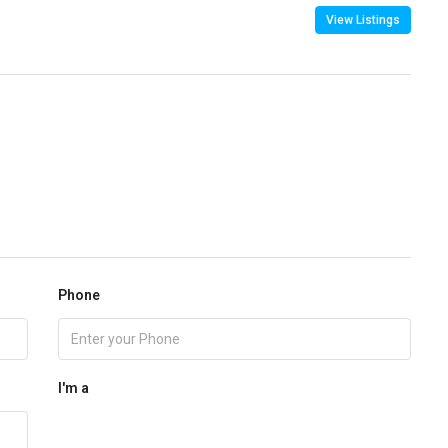
View Listings
Phone
I'm a