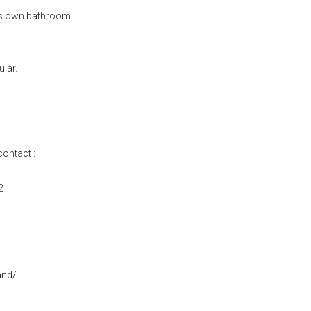
ts own bathroom.
ular.
ontact :
2
and/