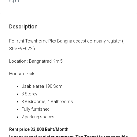
sq m.
Description
For rent Townhome Plex Bangna accept company register (
SPSEVE022 )
Location : Bangnatrad Km.5
House details:
Usable area 190 Sqm.
3 Storey
3 Bedrooms, 4 Bathrooms
Fully furnished
2 parking spaces
Rent price 33,000 Baht/Month