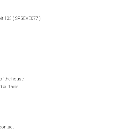
it 103 ( SPSEVE077 )
of the house.
d curtains.
ontact :