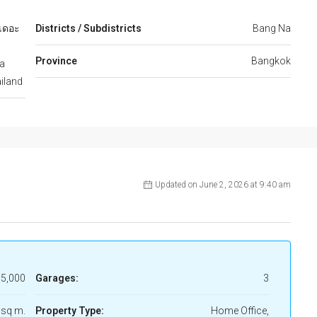
เดอะ
Districts / Subdistricts
Bang Na
Province
Bangkok
a
iland
Updated on June 2, 2026 at 9:40 am
5,000
Garages:
3