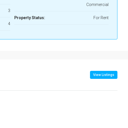
 sq m.
Property Type:
Home Office,
Commercial
3
Property Status:
For Rent
4
View Listings