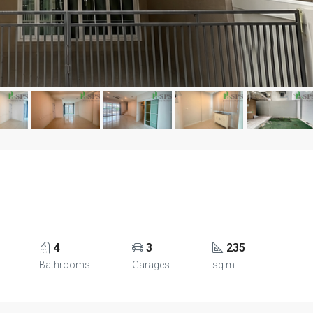
4
3
235
Bathrooms
Garages
sq m.