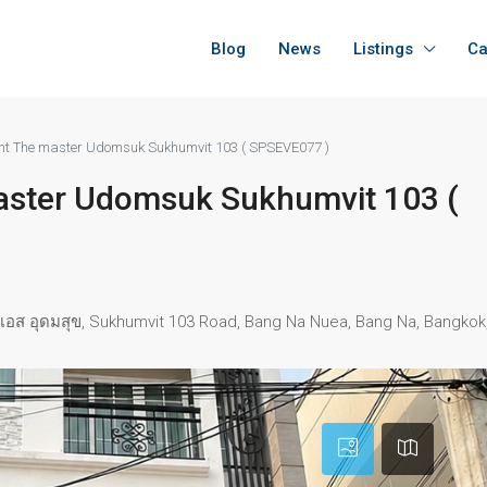
Blog
News
Listings
Ca
rent The master Udomsuk Sukhumvit 103 ( SPSEVE077 )
master Udomsuk Sukhumvit 103 (
ส อุดมสุข, Sukhumvit 103 Road, Bang Na Nuea, Bang Na, Bangkok,