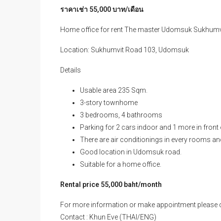
ราคาเช่า 55,000 บาท/เดือน
Home office for rent The master Udomsuk Sukhumv
Location: Sukhumvit Road 103, Udomsuk
Details
Usable area 235 Sqm.
3-story townhome
3 bedrooms, 4 bathrooms
Parking for 2 cars indoor and 1 more in front 
There are air conditionings in every rooms an
Good location in Udomsuk road.
Suitable for a home office.
Rental price 55,000 baht/month
For more information or make appointment please c