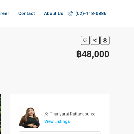
reer
Contact
About Us
(02)-118-0886
฿48,000
Thanyarat Rattanaburee
View Listings