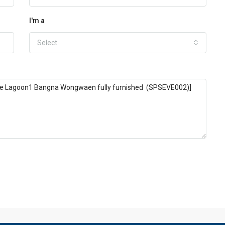
Phone
I'm a
Select