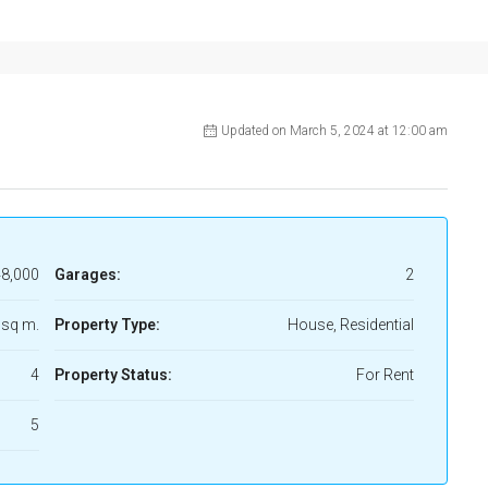
Updated on March 5, 2024 at 12:00 am
8,000
Garages:
2
 sq m.
Property Type:
House, Residential
4
Property Status:
For Rent
5