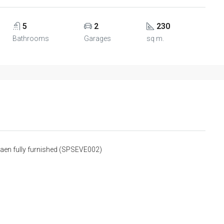
5
2
230
Bathrooms
Garages
sq m.
aen fully furnished (SPSEVE002)