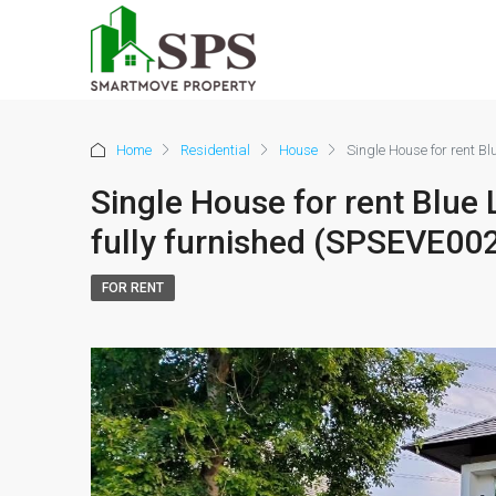
Home
Residential
House
Single House for rent 
Single House for rent Bl
fully furnished (SPSEVE00
FOR RENT