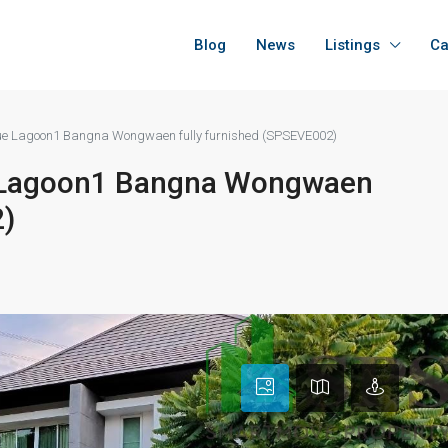
Blog
News
Listings
Ca
Blue Lagoon1 Bangna Wongwaen fully furnished (SPSEVE002)
ue Lagoon1 Bangna Wongwaen
2)